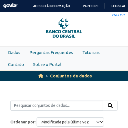
Skip to main content
ACESSO À INFORMAÇÃO
PARTICIPE
LEGISLAÇ
IR
ENGLISH
PARA
O
CONTEÚDO
Dados
Perguntas Frequentes
Tutoriais
Contato
Sobre o Portal
Conjuntos de dados
Ordenar por