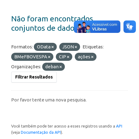
Não foram encontrados
conjuntos de dados
Formatos:
OData
JSON
Etiquetas:
BMeFBOVESPA
CIP
ações
Organizações:
deban
Filtrar Resultados
Por favor tente uma nova pesquisa.
Você também pode ter acesso a esses registros usando a
API
(veja
Documentação da API
).