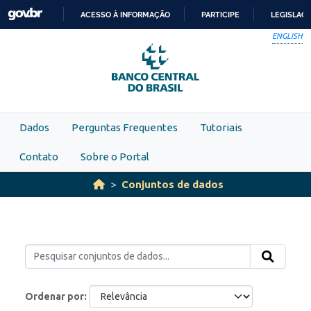
Skip to main content
ACESSO À INFORMAÇÃO
PARTICIPE
LEGISLAÇ
IR
ENGLISH
PARA
O
CONTEÚDO
Dados
Perguntas Frequentes
Tutoriais
Contato
Sobre o Portal
Conjuntos de dados
Ordenar por