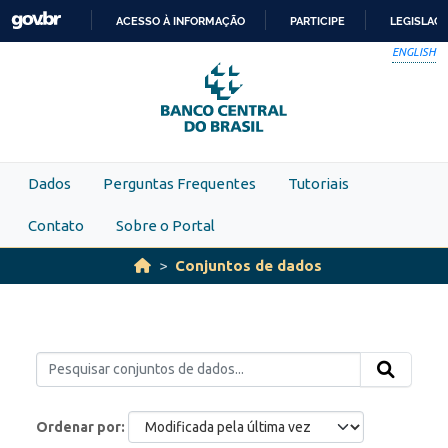
Skip to main content
ACESSO À INFORMAÇÃO
PARTICIPE
LEGISLAÇ
IR
ENGLISH
PARA
O
CONTEÚDO
Dados
Perguntas Frequentes
Tutoriais
Contato
Sobre o Portal
Conjuntos de dados
Ordenar por