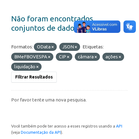
Não foram encontrados
conjuntos de dados
Formatos:
OData
JSON
Etiquetas:
BMeFBOVESPA
CIP
câmara
ações
liquidação
Filtrar Resultados
Por favor tente uma nova pesquisa.
Você também pode ter acesso a esses registros usando a
API
(veja
Documentação da API
).