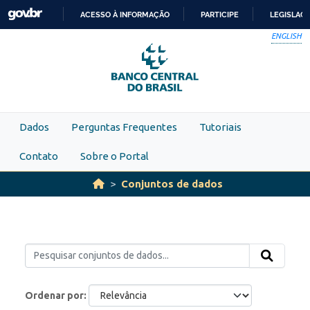
Skip to main content
ACESSO À INFORMAÇÃO
PARTICIPE
LEGISLAÇ
IR
ENGLISH
PARA
O
CONTEÚDO
Dados
Perguntas Frequentes
Tutoriais
Contato
Sobre o Portal
Conjuntos de dados
Ordenar por