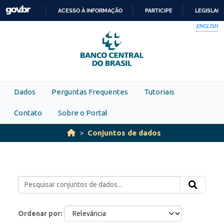
Skip to main content
ACESSO À INFORMAÇÃO
PARTICIPE
LEGISLAÇ
IR
ENGLISH
PARA
O
CONTEÚDO
Dados
Perguntas Frequentes
Tutoriais
Contato
Sobre o Portal
Conjuntos de dados
Ordenar por