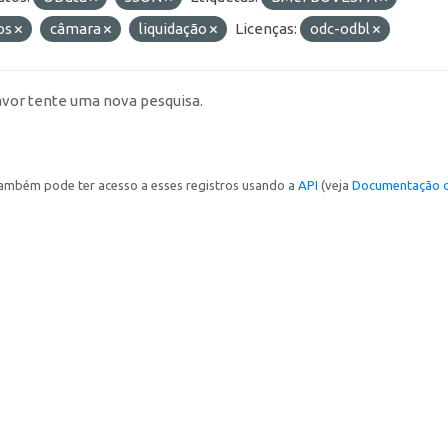
os
câmara
liquidação
Licenças:
odc-odbl
avor tente uma nova pesquisa.
ambém pode ter acesso a esses registros usando a
API
(veja
Documentação d