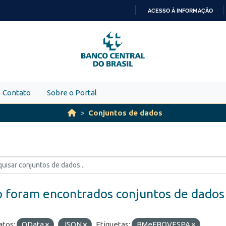
ACESSO À INFORMAÇÃO
IR
PARA
O
CONTEÚDO
Contato
Sobre o Portal
Conjuntos de dados
 foram encontrados conjuntos de dados
tos:
OData
JSON
Etiquetas:
BMeFBOVESPA