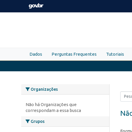
Skip to main content
Dados
Perguntas Frequentes
Tutoriais
Organizações
Não há Organizações que
correspondam a essa busca
Não
Grupos
Forma