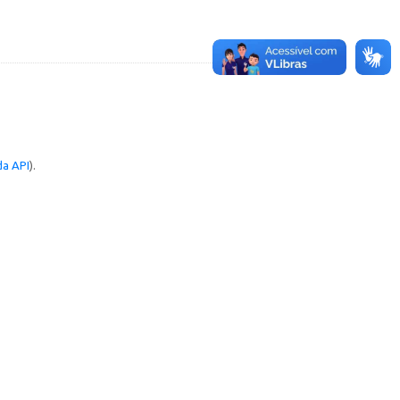
a API
).