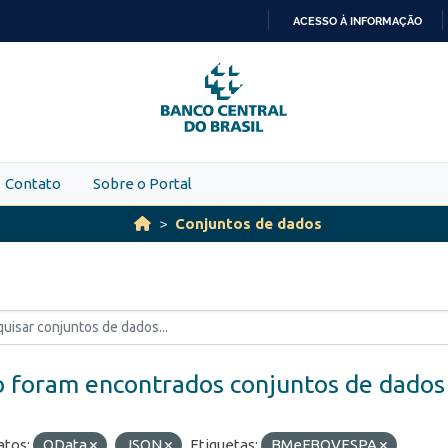
ACESSO À INFORMAÇÃO
IR
PARA
O
CONTEÚDO
Contato
Sobre o Portal
Conjuntos de dados
 foram encontrados conjuntos de dados
tos:
OData
JSON
Etiquetas:
BMeFBOVESPA