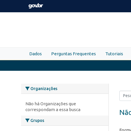
Skip to main content
Dados
Perguntas Frequentes
Tutoriais
Organizações
Não há Organizações que
correspondam a essa busca
Não
Grupos
Forma