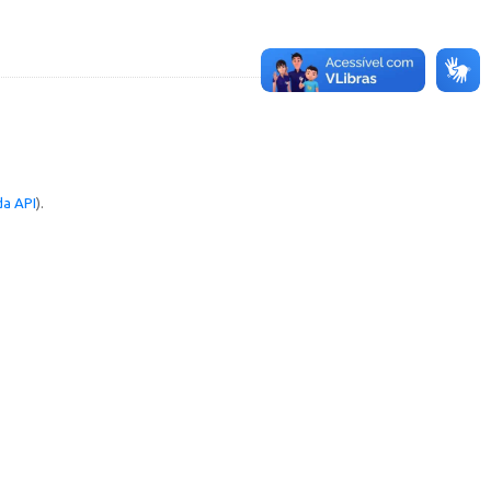
a API
).