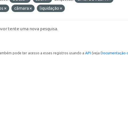
os
câmara
liquidação
avor tente uma nova pesquisa.
ambém pode ter acesso a esses registros usando a
API
(veja
Documentação d