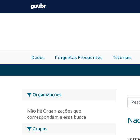
Skip to main content
Dados
Perguntas Frequentes
Tutoriais
Organizações
Não há Organizações que
correspondam a essa busca
Não
Grupos
Forma