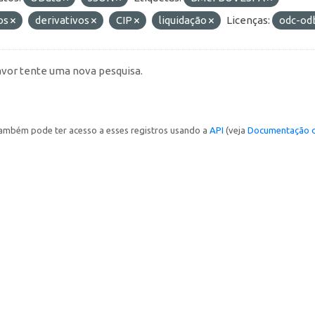
os
derivativos
CIP
liquidação
Licenças:
odc-od
avor tente uma nova pesquisa.
ambém pode ter acesso a esses registros usando a
API
(veja
Documentação d