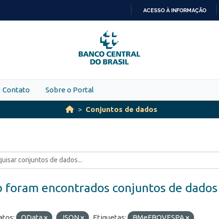
ACESSO À INFORMAÇÃO
IR
PARA
O
CONTEÚDO
Contato
Sobre o Portal
Conjuntos de dados
 foram encontrados conjuntos de dados
tos:
OData
JSON
Etiquetas:
BMeFBOVESPA