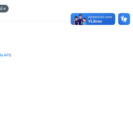
bl
a API
).