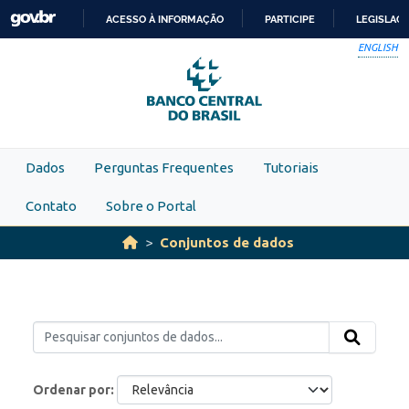
Skip to main content
ACESSO À INFORMAÇÃO
PARTICIPE
LEGISLAÇ
IR
ENGLISH
PARA
O
CONTEÚDO
Dados
Perguntas Frequentes
Tutoriais
Contato
Sobre o Portal
Conjuntos de dados
Ordenar por