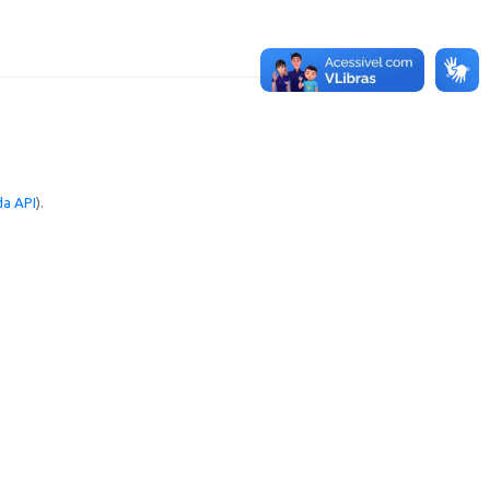
a API
).