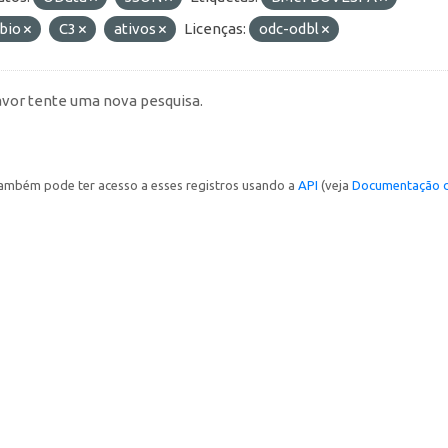
bio
C3
ativos
Licenças:
odc-odbl
avor tente uma nova pesquisa.
ambém pode ter acesso a esses registros usando a
API
(veja
Documentação d