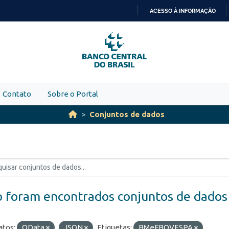
ACESSO À INFORMAÇÃO
IR
PARA
O
CONTEÚDO
Contato
Sobre o Portal
Conjuntos de dados
 foram encontrados conjuntos de dados
tos:
OData
JSON
Etiquetas:
BMeFBOVESPA