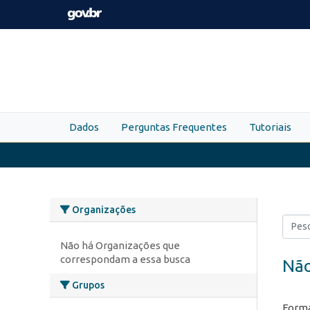
Skip to main content
Dados
Perguntas Frequentes
Tutoriais
Organizações
Não há Organizações que
correspondam a essa busca
Não
Grupos
Forma