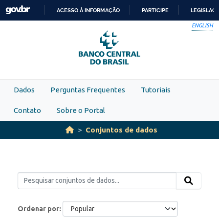
Skip to main content
ACESSO À INFORMAÇÃO
PARTICIPE
LEGISLAÇ
IR
ENGLISH
PARA
O
CONTEÚDO
Dados
Perguntas Frequentes
Tutoriais
Contato
Sobre o Portal
Conjuntos de dados
Ordenar por