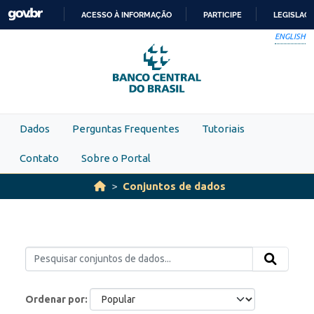
Skip to main content
ACESSO À INFORMAÇÃO
PARTICIPE
LEGISLAÇ
IR
ENGLISH
PARA
O
CONTEÚDO
Dados
Perguntas Frequentes
Tutoriais
Contato
Sobre o Portal
Conjuntos de dados
Ordenar por