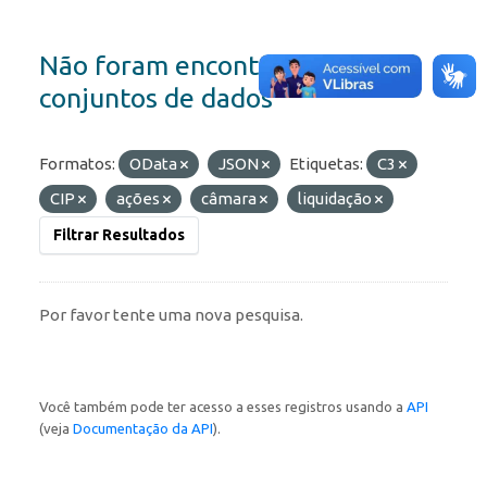
Não foram encontrados
conjuntos de dados
Formatos:
OData
JSON
Etiquetas:
C3
CIP
ações
câmara
liquidação
Filtrar Resultados
Por favor tente uma nova pesquisa.
Você também pode ter acesso a esses registros usando a
API
(veja
Documentação da API
).