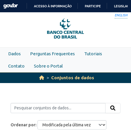
Skip to main content
ACESSO À INFORMAÇÃO
PARTICIPE
LEGISLAÇ
IR
ENGLISH
PARA
O
CONTEÚDO
Dados
Perguntas Frequentes
Tutoriais
Contato
Sobre o Portal
Conjuntos de dados
Ordenar por