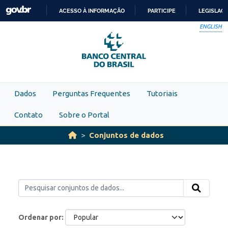
Skip to main content
ACESSO À INFORMAÇÃO
PARTICIPE
LEGISLAÇ
IR
ENGLISH
PARA
O
CONTEÚDO
Dados
Perguntas Frequentes
Tutoriais
Contato
Sobre o Portal
Conjuntos de dados
Ordenar por