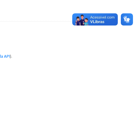
a API
).