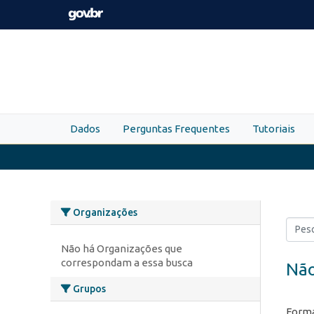
Skip to main content
Dados
Perguntas Frequentes
Tutoriais
Organizações
Não há Organizações que
correspondam a essa busca
Não
Grupos
Forma