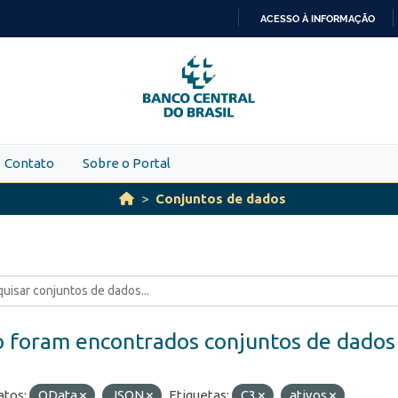
ACESSO À INFORMAÇÃO
IR
PARA
O
CONTEÚDO
Contato
Sobre o Portal
Conjuntos de dados
 foram encontrados conjuntos de dados
tos:
OData
JSON
Etiquetas:
C3
ativos