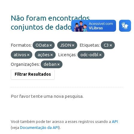
Não foram encontrados
conjuntos de dados
Formatos:
OData
JSON
Etiquetas:
C3
ativos
ações
Licenças:
odc-odbl
Organizações:
deban
Filtrar Resultados
Por favor tente uma nova pesquisa.
Você também pode ter acesso a esses registros usando a
API
(veja
Documentação da API
).