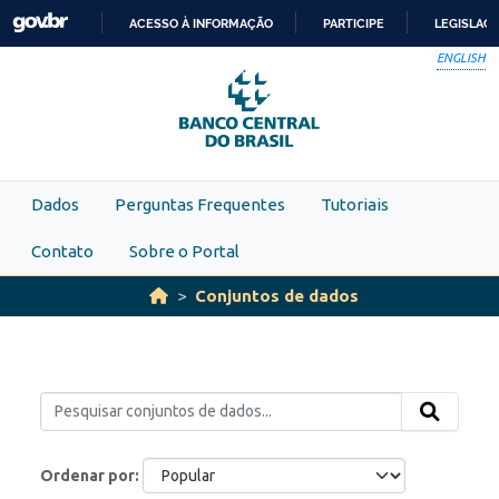
Skip to main content
ACESSO À INFORMAÇÃO
PARTICIPE
LEGISLAÇ
IR
ENGLISH
PARA
O
CONTEÚDO
Dados
Perguntas Frequentes
Tutoriais
Contato
Sobre o Portal
Conjuntos de dados
Ordenar por