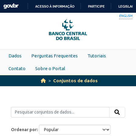
Skip to main content
ACESSO À INFORMAÇÃO
PARTICIPE
LEGISLAÇ
IR
ENGLISH
PARA
O
CONTEÚDO
Dados
Perguntas Frequentes
Tutoriais
Contato
Sobre o Portal
Conjuntos de dados
Ordenar por