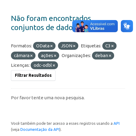
Não foram encontrados
conjuntos de dados
Formatos:
OData
JSON
Etiquetas:
C3
câmara
ações
Organizações:
deban
Licenças:
odc-odbl
Filtrar Resultados
Por favor tente uma nova pesquisa.
Você também pode ter acesso a esses registros usando a
API
(veja
Documentação da API
).