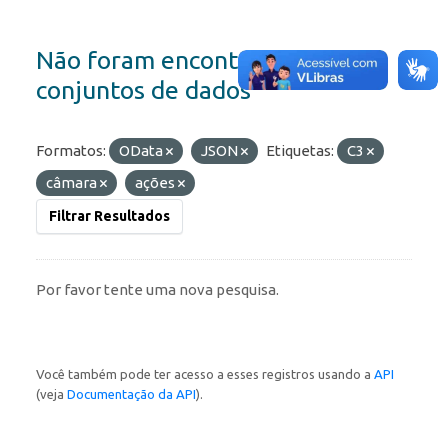
Não foram encontrados
conjuntos de dados
Formatos:
OData
JSON
Etiquetas:
C3
câmara
ações
Filtrar Resultados
Por favor tente uma nova pesquisa.
Você também pode ter acesso a esses registros usando a
API
(veja
Documentação da API
).