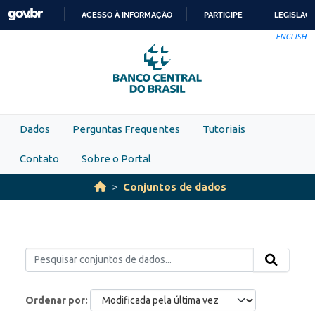
Skip to main content
ACESSO À INFORMAÇÃO
PARTICIPE
LEGISLAÇ
IR
ENGLISH
PARA
O
CONTEÚDO
Dados
Perguntas Frequentes
Tutoriais
Contato
Sobre o Portal
Conjuntos de dados
Ordenar por