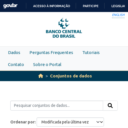
Skip to main content
ACESSO À INFORMAÇÃO
PARTICIPE
LEGISLAÇ
IR
ENGLISH
PARA
O
CONTEÚDO
Dados
Perguntas Frequentes
Tutoriais
Contato
Sobre o Portal
Conjuntos de dados
Ordenar por