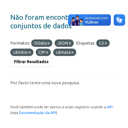
Não foram encontrados
conjuntos de dados
Formatos:
OData
JSON
Etiquetas:
C3
câmbio
CIP
câmara
Filtrar Resultados
Por favor tente uma nova pesquisa.
Você também pode ter acesso a esses registros usando a
API
(veja
Documentação da API
).