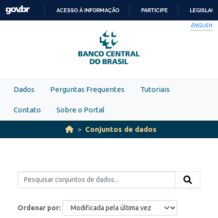
Skip to main content
ACESSO À INFORMAÇÃO
PARTICIPE
LEGISLAÇ
IR
ENGLISH
PARA
O
CONTEÚDO
Dados
Perguntas Frequentes
Tutoriais
Contato
Sobre o Portal
Conjuntos de dados
Ordenar por