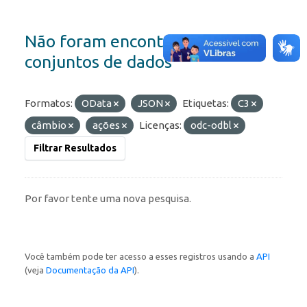
Não foram encontrados
conjuntos de dados
Formatos:
OData
JSON
Etiquetas:
C3
câmbio
ações
Licenças:
odc-odbl
Filtrar Resultados
Por favor tente uma nova pesquisa.
Você também pode ter acesso a esses registros usando a
API
(veja
Documentação da API
).