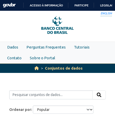
Skip to main content
ACESSO À INFORMAÇÃO
PARTICIPE
LEGISLAÇ
IR
ENGLISH
PARA
O
CONTEÚDO
Dados
Perguntas Frequentes
Tutoriais
Contato
Sobre o Portal
Conjuntos de dados
Ordenar por