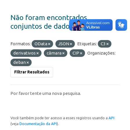
Não foram encontrados
conjuntos de dados
Formatos:
OData
JSON
Etiquetas:
C3
derivativos
câmara
CIP
Organizações:
deban
Filtrar Resultados
Por favor tente uma nova pesquisa.
Você também pode ter acesso a esses registros usando a
API
(veja
Documentação da API
).