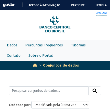
Skip to main content
ACESSO À INFORMAÇÃO
PARTICIPE
LEGISLAÇ
IR
ENGLISH
PARA
O
CONTEÚDO
Dados
Perguntas Frequentes
Tutoriais
Contato
Sobre o Portal
Conjuntos de dados
Ordenar por