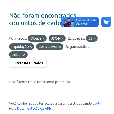
Não foram encontrados
conjuntos de dados
Formatos:
OData
JSON
Etiquetas:
C3
liquidação
derivativos
Organizações:
deban
Filtrar Resultados
Por favor tente uma nova pesquisa.
Você também pode ter acesso a esses registros usando a
API
(veja
Documentação da API
).