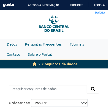
Skip to main content
ACESSO À INFORMAÇÃO
PARTICIPE
LEGISLAÇ
IR
ENGLISH
PARA
O
CONTEÚDO
Dados
Perguntas Frequentes
Tutoriais
Contato
Sobre o Portal
Conjuntos de dados
Ordenar por