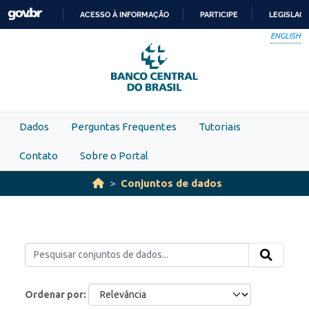
Skip to main content
ACESSO À INFORMAÇÃO
PARTICIPE
LEGISLAÇ
IR
ENGLISH
PARA
O
CONTEÚDO
Dados
Perguntas Frequentes
Tutoriais
Contato
Sobre o Portal
Conjuntos de dados
Ordenar por