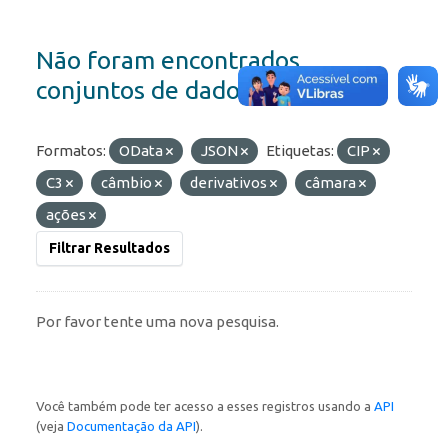
Não foram encontrados
conjuntos de dados
Formatos:
OData
JSON
Etiquetas:
CIP
C3
câmbio
derivativos
câmara
ações
Filtrar Resultados
Por favor tente uma nova pesquisa.
Você também pode ter acesso a esses registros usando a
API
(veja
Documentação da API
).