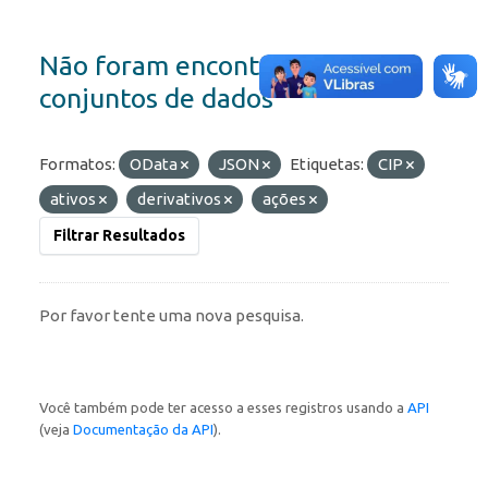
Não foram encontrados
conjuntos de dados
Formatos:
OData
JSON
Etiquetas:
CIP
ativos
derivativos
ações
Filtrar Resultados
Por favor tente uma nova pesquisa.
Você também pode ter acesso a esses registros usando a
API
(veja
Documentação da API
).