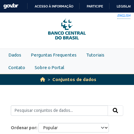
Skip to main content
ACESSO À INFORMAÇÃO
PARTICIPE
LEGISLAÇ
IR
ENGLISH
PARA
O
CONTEÚDO
Dados
Perguntas Frequentes
Tutoriais
Contato
Sobre o Portal
Conjuntos de dados
Ordenar por