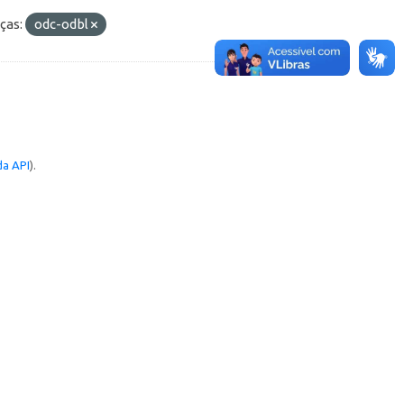
ças:
odc-odbl
a API
).