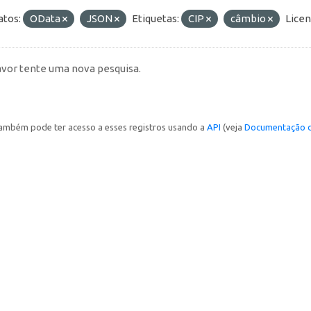
tos:
OData
JSON
Etiquetas:
CIP
câmbio
Licen
avor tente uma nova pesquisa.
ambém pode ter acesso a esses registros usando a
API
(veja
Documentação d