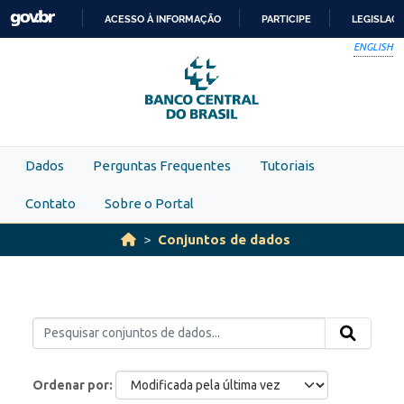
Skip to main content
ACESSO À INFORMAÇÃO
PARTICIPE
LEGISLAÇ
IR
ENGLISH
PARA
O
CONTEÚDO
Dados
Perguntas Frequentes
Tutoriais
Contato
Sobre o Portal
Conjuntos de dados
Ordenar por