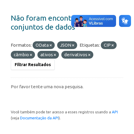
Não foram encontrados
conjuntos de dados
Formatos:
OData
JSON
Etiquetas:
CIP
câmbio
ativos
derivativos
Filtrar Resultados
Por favor tente uma nova pesquisa.
Você também pode ter acesso a esses registros usando a
API
(veja
Documentação da API
).