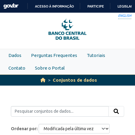
Skip to main content
ACESSO À INFORMAÇÃO
PARTICIPE
LEGISLAÇ
IR
ENGLISH
PARA
O
CONTEÚDO
Dados
Perguntas Frequentes
Tutoriais
Contato
Sobre o Portal
Conjuntos de dados
Ordenar por