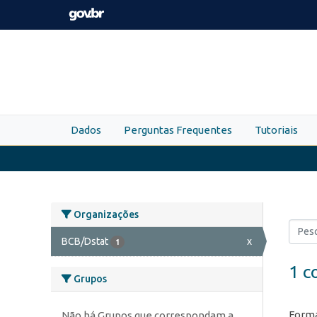
Skip to main content
Dados
Perguntas Frequentes
Tutoriais
Organizações
BCB/Dstat
x
1
1 c
Grupos
Forma
Não há Grupos que correspondam a