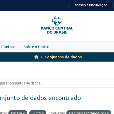
ACESSO À INFORMAÇÃO
IR
PARA
O
CONTEÚDO
Contato
Sobre o Portal
Conjuntos de dados
onjunto de dados encontrado
tos:
OData
JSON
Etiquetas:
Capitais Estrangeiros