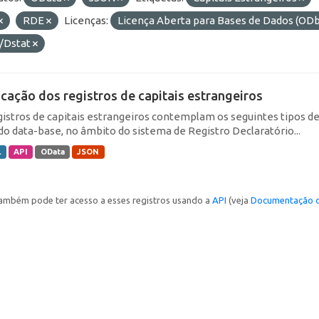
RDE
Licenças:
Licença Aberta para Bases de Dados (O
/Dstat
icação dos registros de capitais estrangeiros
gistros de capitais estrangeiros contemplam os seguintes tipos d
do data-base, no âmbito do sistema de Registro Declaratório...
L
API
OData
JSON
ambém pode ter acesso a esses registros usando a
API
(veja
Documentação d