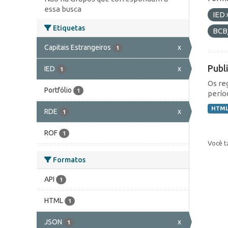
essa busca
IED
Etiquetas
BCB
Capitais Estrangeiros
x
1
Publ
IED
x
1
Os re
Portfólio
1
perío
HTM
RDE
x
1
ROF
1
Você t
Formatos
API
1
HTML
1
JSON
x
1