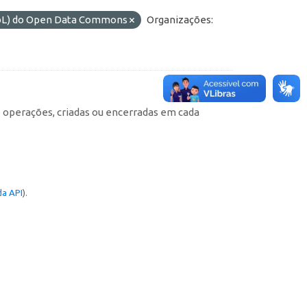
DbL) do Open Data Commons
Organizações:
e operações, criadas ou encerradas em cada
a API
).