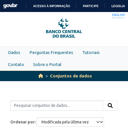
Skip to main content
ACESSO À INFORMAÇÃO
PARTICIPE
LEGISLAÇ
IR
ENGLISH
PARA
O
CONTEÚDO
Dados
Perguntas Frequentes
Tutoriais
Contato
Sobre o Portal
Conjuntos de dados
Ordenar por