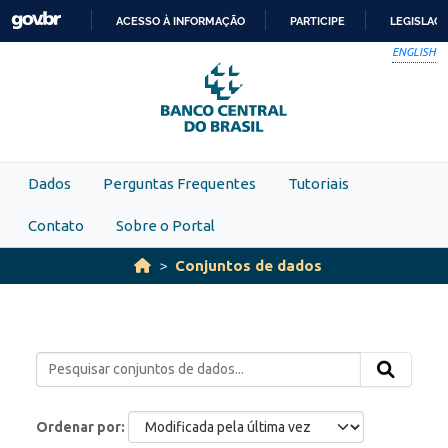
Skip to main content
ACESSO À INFORMAÇÃO
PARTICIPE
LEGISLAÇ
IR
ENGLISH
PARA
O
CONTEÚDO
Dados
Perguntas Frequentes
Tutoriais
Contato
Sobre o Portal
Conjuntos de dados
Ordenar por