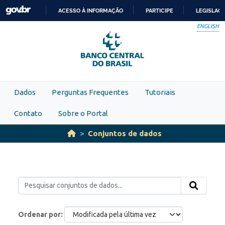
Skip to main content
ACESSO À INFORMAÇÃO
PARTICIPE
LEGISLAÇ
IR
ENGLISH
PARA
O
CONTEÚDO
Dados
Perguntas Frequentes
Tutoriais
Contato
Sobre o Portal
Conjuntos de dados
Ordenar por