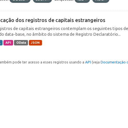
icação dos registros de capitais estrangeiros
gistros de capitais estrangeiros contemplam os seguintes tipos d
do data-base, no âmbito do sistema de Registro Declaratório...
L
API
OData
JSON
ambém pode ter acesso a esses registros usando a
API
(veja
Documentação d