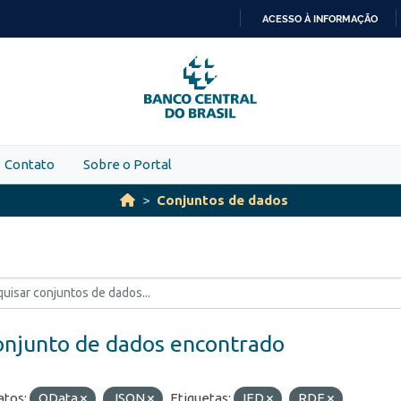
ACESSO À INFORMAÇÃO
IR
PARA
O
CONTEÚDO
Contato
Sobre o Portal
Conjuntos de dados
onjunto de dados encontrado
tos:
OData
JSON
Etiquetas:
IED
RDE