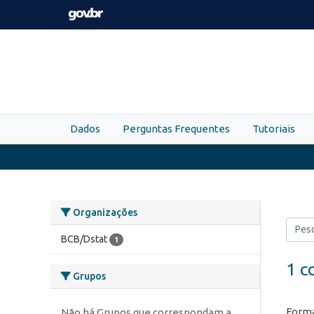
Skip to main content
Dados
Perguntas Frequentes
Tutoriais
Organizações
BCB/Dstat
1
1 c
Grupos
Forma
Não há Grupos que correspondam a