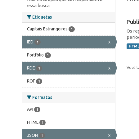
essa busca
Etiquetas
Publ
Capitais Estrangeiros
1
Os re
perío
IED
x
1
HTM
Portfólio
1
Você t
RDE
x
1
ROF
1
Formatos
API
1
HTML
1
JSON
x
1