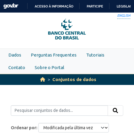
Skip to main content
ACESSO À INFORMAÇÃO
PARTICIPE
LEGISLAÇ
IR
ENGLISH
PARA
O
CONTEÚDO
Dados
Perguntas Frequentes
Tutoriais
Contato
Sobre o Portal
Conjuntos de dados
Ordenar por