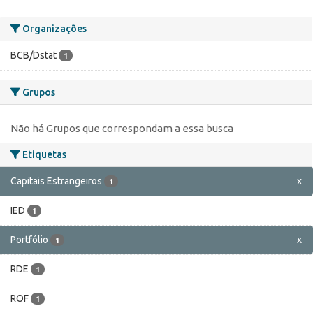
Organizações
BCB/Dstat
1
Grupos
Não há Grupos que correspondam a essa busca
Etiquetas
Capitais Estrangeiros
x
1
IED
1
Portfólio
x
1
RDE
1
ROF
1