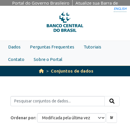
Skip to main content
Portal do Governo Brasileiro
Atualize sua Barra de
Governo
ENGLISH
Dados
Perguntas Frequentes
Tutoriais
Contato
Sobre o Portal
Conjuntos de dados
Ir
Ordenar por