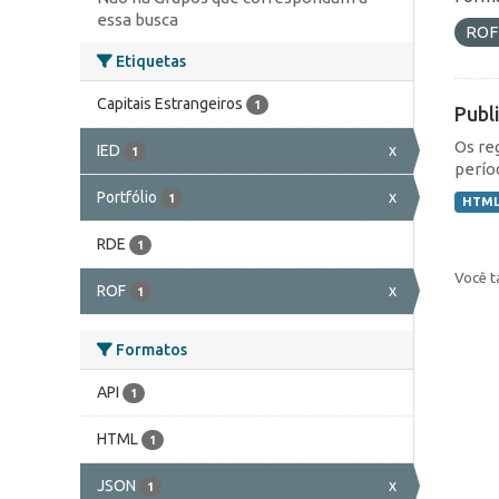
essa busca
RO
Etiquetas
Capitais Estrangeiros
1
Publ
Os re
IED
x
1
perío
Portfólio
x
1
HTM
RDE
1
Você t
ROF
x
1
Formatos
API
1
HTML
1
JSON
x
1