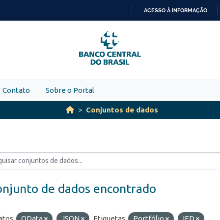
ACESSO À INFORMAÇÃO
IR
PARA
O
CONTEÚDO
Contato
Sobre o Portal
Conjuntos de dados
onjunto de dados encontrado
tos:
OData
JSON
Etiquetas:
Portfólio
IED