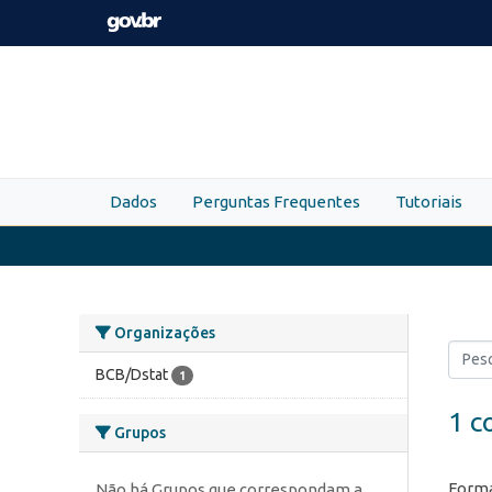
Skip to main content
Dados
Perguntas Frequentes
Tutoriais
Organizações
BCB/Dstat
1
1 c
Grupos
Forma
Não há Grupos que correspondam a