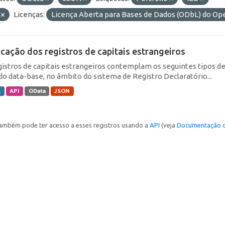
F
Licenças:
Licença Aberta para Bases de Dados (ODbL) do 
icação dos registros de capitais estrangeiros
gistros de capitais estrangeiros contemplam os seguintes tipos d
do data-base, no âmbito do sistema de Registro Declaratório...
L
API
OData
JSON
ambém pode ter acesso a esses registros usando a
API
(veja
Documentação d