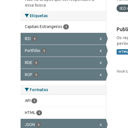
essa busca
IED
Etiquetas
Capitais Estrangeiros
1
Publ
Os re
IED
x
1
perío
Portfólio
x
1
HTM
RDE
x
1
Você t
ROF
x
1
Formatos
API
1
HTML
1
JSON
x
1