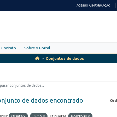
ACESSO À INFORMAÇÃO
IR
PARA
O
CONTEÚDO
Contato
Sobre o Portal
Conjuntos de dados
onjunto de dados encontrado
Ord
tos:
OData
JSON
Etiquetas:
Portfólio