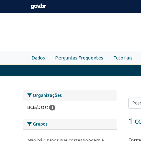
Skip to main content
Dados
Perguntas Frequentes
Tutoriais
Organizações
BCB/Dstat
1
1 c
Grupos
Forma
Não há Grupos que correspondam a