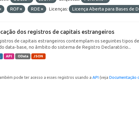
ROF
RDE
Licenças:
Licença Aberta para Bases de
icação dos registros de capitais estrangeiros
gistros de capitais estrangeiros contemplam os seguintes tipos d
do data-base, no âmbito do sistema de Registro Declaratório...
L
API
OData
JSON
ambém pode ter acesso a esses registros usando a
API
(veja
Documentação d