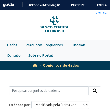
Skip to main content
ACESSO À INFORMAÇÃO
PARTICIPE
LEGISLAÇ
IR
ENGLISH
PARA
O
CONTEÚDO
Dados
Perguntas Frequentes
Tutoriais
Contato
Sobre o Portal
Conjuntos de dados
Ordenar por