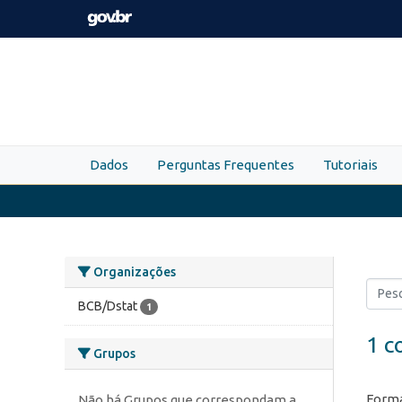
Skip to main content
Dados
Perguntas Frequentes
Tutoriais
Organizações
BCB/Dstat
1
1 c
Grupos
Forma
Não há Grupos que correspondam a