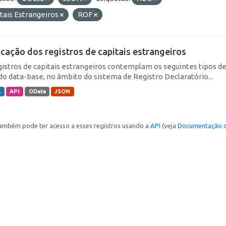
tais Estrangeiros
ROF
icação dos registros de capitais estrangeiros
gistros de capitais estrangeiros contemplam os seguintes tipos d
do data-base, no âmbito do sistema de Registro Declaratório...
L
API
OData
JSON
ambém pode ter acesso a esses registros usando a
API
(veja
Documentação d