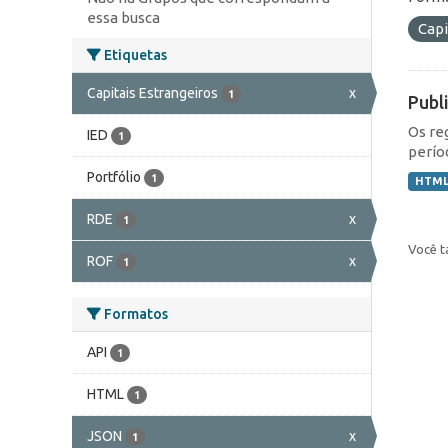
essa busca
Capi
Etiquetas
Capitais Estrangeiros
x
1
Publ
Os re
IED
1
perío
Portfólio
1
HTM
RDE
x
1
Você t
ROF
x
1
Formatos
API
1
HTML
1
JSON
x
1