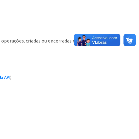
e operações, criadas ou encerradas em cada
a API
).