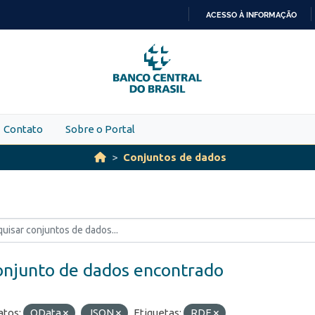
ACESSO À INFORMAÇÃO
IR
PARA
O
CONTEÚDO
Contato
Sobre o Portal
Conjuntos de dados
onjunto de dados encontrado
tos:
OData
JSON
Etiquetas:
RDE