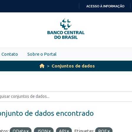
ACESSO À INFORMAÇÃO
IR
PARA
O
CONTEÚDO
Contato
Sobre o Portal
Conjuntos de dados
onjunto de dados encontrado
tos:
OData
JSON
API
Etiquetas:
ROF