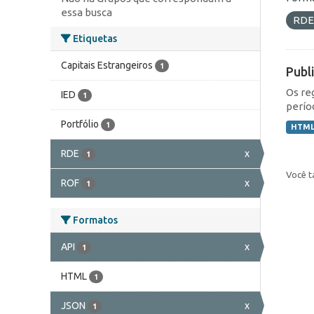
essa busca
RD
Etiquetas
Capitais Estrangeiros
1
Publ
Os re
IED
1
perío
Portfólio
1
HTM
RDE
x
1
Você t
ROF
x
1
Formatos
API
x
1
HTML
1
JSON
x
1