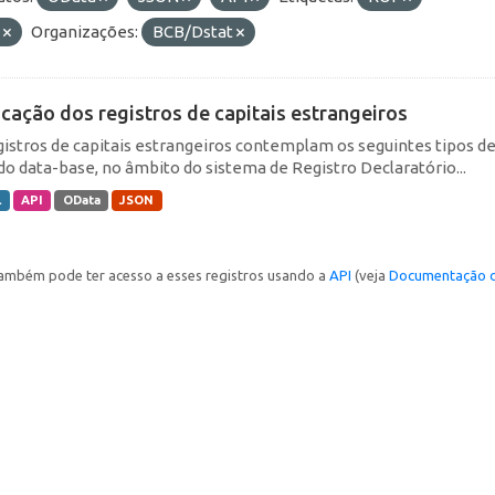
E
Organizações:
BCB/Dstat
icação dos registros de capitais estrangeiros
gistros de capitais estrangeiros contemplam os seguintes tipos d
do data-base, no âmbito do sistema de Registro Declaratório...
L
API
OData
JSON
ambém pode ter acesso a esses registros usando a
API
(veja
Documentação d