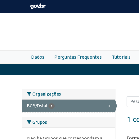
Skip to main content
Dados
Perguntas Frequentes
Tutoriais
Organizações
BCB/Dstat
x
1
1 c
Grupos
Forma
Não há Grupos que correspondam a