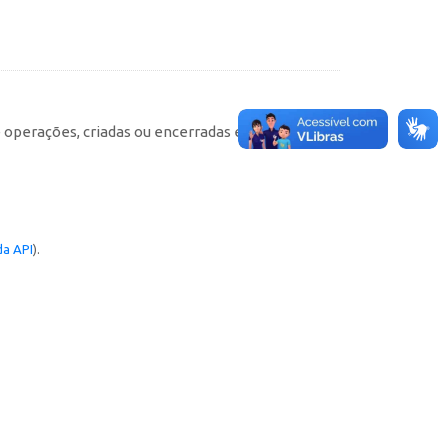
e operações, criadas ou encerradas em cada
a API
).