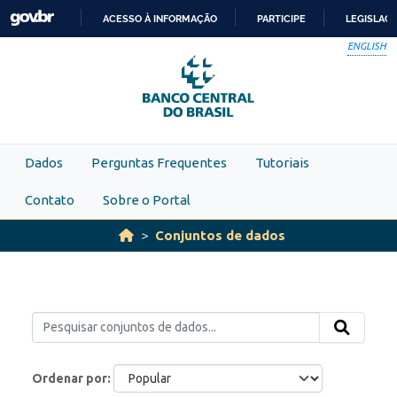
Skip to main content
ACESSO À INFORMAÇÃO
PARTICIPE
LEGISLAÇ
IR
ENGLISH
PARA
O
CONTEÚDO
Dados
Perguntas Frequentes
Tutoriais
Contato
Sobre o Portal
Conjuntos de dados
Ordenar por