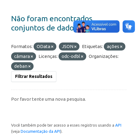
Não foram encontrados
conjuntos de dados
Formatos:
OData
JSON
Etiquetas:
ações
câmara
Licenças:
odc-odbl
Organizações:
deban
Filtrar Resultados
Por favor tente uma nova pesquisa.
Você também pode ter acesso a esses registros usando a
API
(veja
Documentação da API
).