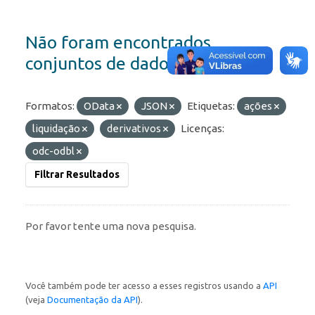
Não foram encontrados
conjuntos de dados
Formatos:
OData
JSON
Etiquetas:
ações
liquidação
derivativos
Licenças:
odc-odbl
Filtrar Resultados
Por favor tente uma nova pesquisa.
Você também pode ter acesso a esses registros usando a
API
(veja
Documentação da API
).