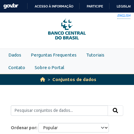
Skip to main content
ACESSO À INFORMAÇÃO
PARTICIPE
LEGISLAÇ
IR
ENGLISH
PARA
O
CONTEÚDO
Dados
Perguntas Frequentes
Tutoriais
Contato
Sobre o Portal
Conjuntos de dados
Ordenar por