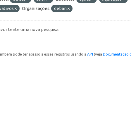
vativos
Organizações:
deban
avor tente uma nova pesquisa.
ambém pode ter acesso a esses registros usando a
API
(veja
Documentação d