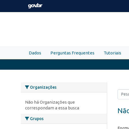
Skip to main content
Dados
Perguntas Frequentes
Tutoriais
Organizações
Não há Organizações que
correspondam a essa busca
Não
Grupos
Forma