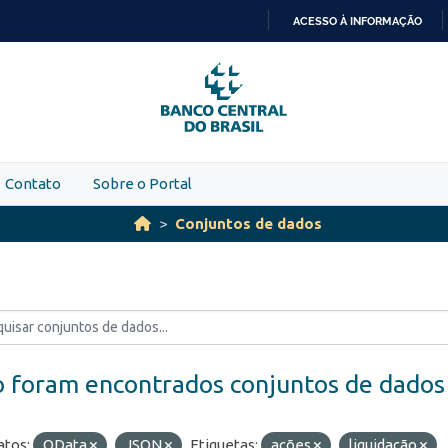
ACESSO À INFORMAÇÃO
IR
PARA
O
CONTEÚDO
Contato
Sobre o Portal
Conjuntos de dados
 foram encontrados conjuntos de dados
tos:
OData
JSON
Etiquetas:
ações
liquidação