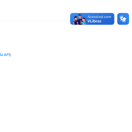
a API
).