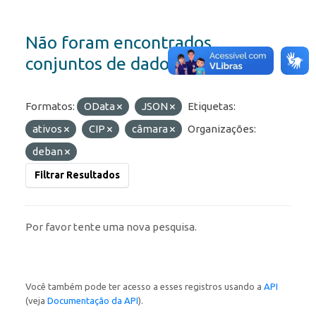
Não foram encontrados
conjuntos de dados
Formatos:
OData
JSON
Etiquetas:
ativos
CIP
câmara
Organizações:
deban
Filtrar Resultados
Por favor tente uma nova pesquisa.
Você também pode ter acesso a esses registros usando a
API
(veja
Documentação da API
).