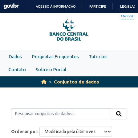
Skip to main content
ACESSO À INFORMAÇÃO
PARTICIPE
LEGISLAÇ
IR
ENGLISH
PARA
O
CONTEÚDO
Dados
Perguntas Frequentes
Tutoriais
Contato
Sobre o Portal
Conjuntos de dados
Ordenar por