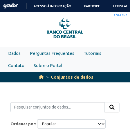
Skip to main content
ACESSO À INFORMAÇÃO
PARTICIPE
LEGISLAÇ
IR
ENGLISH
PARA
O
CONTEÚDO
Dados
Perguntas Frequentes
Tutoriais
Contato
Sobre o Portal
Conjuntos de dados
Ordenar por