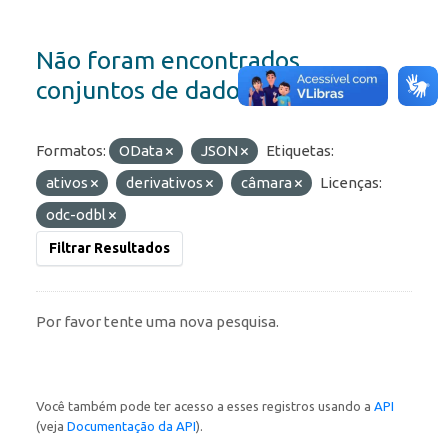
Não foram encontrados
conjuntos de dados
Formatos:
OData
JSON
Etiquetas:
ativos
derivativos
câmara
Licenças:
odc-odbl
Filtrar Resultados
Por favor tente uma nova pesquisa.
Você também pode ter acesso a esses registros usando a
API
(veja
Documentação da API
).