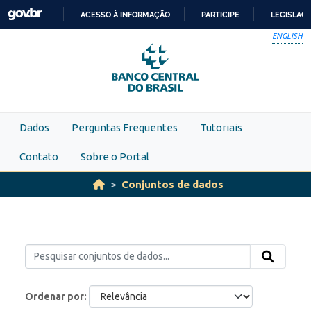
Skip to main content
ACESSO À INFORMAÇÃO
PARTICIPE
LEGISLAÇ
IR
ENGLISH
PARA
O
CONTEÚDO
Dados
Perguntas Frequentes
Tutoriais
Contato
Sobre o Portal
Conjuntos de dados
Ordenar por