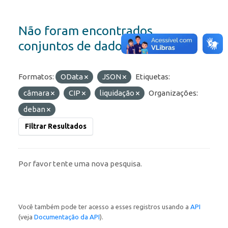
Não foram encontrados
conjuntos de dados
Formatos:
OData
JSON
Etiquetas:
câmara
CIP
liquidação
Organizações:
deban
Filtrar Resultados
Por favor tente uma nova pesquisa.
Você também pode ter acesso a esses registros usando a
API
(veja
Documentação da API
).