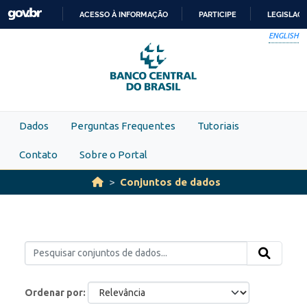
Skip to main content
ACESSO À INFORMAÇÃO
PARTICIPE
LEGISLAÇ
IR
ENGLISH
PARA
O
CONTEÚDO
Dados
Perguntas Frequentes
Tutoriais
Contato
Sobre o Portal
Conjuntos de dados
Ordenar por