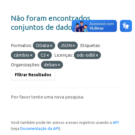
Não foram encontrados
conjuntos de dados
Formatos:
OData
JSON
Etiquetas:
câmbio
C3
Licenças:
odc-odbl
Organizações:
deban
Filtrar Resultados
Por favor tente uma nova pesquisa.
Você também pode ter acesso a esses registros usando a
API
(veja
Documentação da API
).