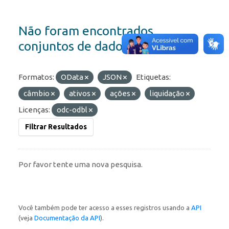
Não foram encontrados
conjuntos de dados
Formatos:
OData
JSON
Etiquetas:
câmbio
ativos
ações
liquidação
Licenças:
odc-odbl
Filtrar Resultados
Por favor tente uma nova pesquisa.
Você também pode ter acesso a esses registros usando a
API
(veja
Documentação da API
).