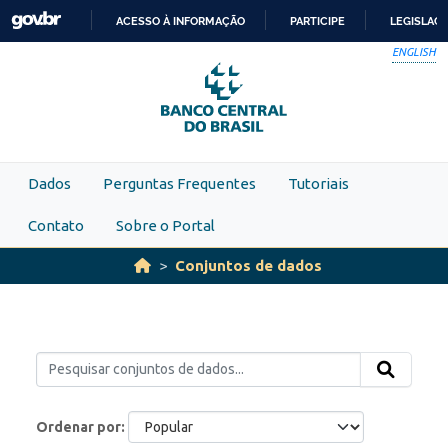
Skip to main content
ACESSO À INFORMAÇÃO
PARTICIPE
LEGISLAÇ
IR
ENGLISH
PARA
O
CONTEÚDO
Dados
Perguntas Frequentes
Tutoriais
Contato
Sobre o Portal
Conjuntos de dados
Ordenar por