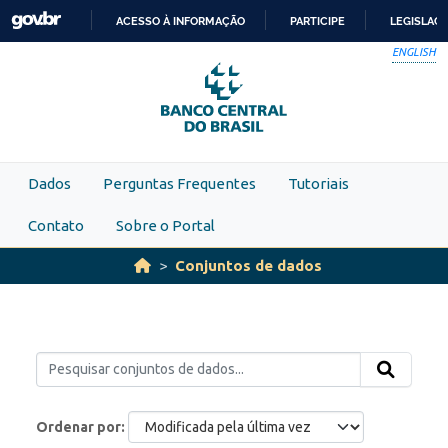
Skip to main content
ACESSO À INFORMAÇÃO
PARTICIPE
LEGISLAÇ
IR
ENGLISH
PARA
O
CONTEÚDO
Dados
Perguntas Frequentes
Tutoriais
Contato
Sobre o Portal
Conjuntos de dados
Ordenar por