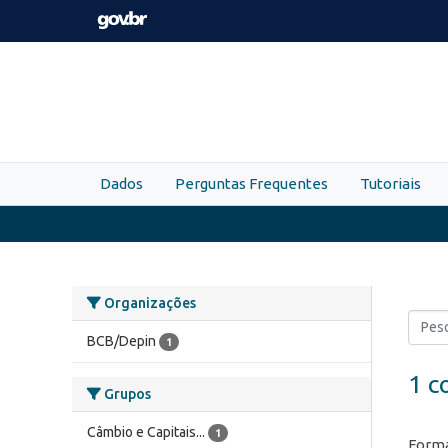
Skip to main content
Dados
Perguntas Frequentes
Tutoriais
Organizações
BCB/Depin
1
1 c
Grupos
Câmbio e Capitais...
1
Forma