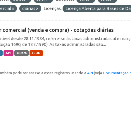
ercial
diárias
Licenças:
Licença Aberta para Bases de 
r comercial (venda e compra) - cotações diárias
nível desde 28.11.1984, refere-se às taxas administradas até março 
ução 1690, de 18.3.1990). As taxas administradas são...
L
API
OData
JSON
ambém pode ter acesso a esses registros usando a
API
(veja
Documentação d