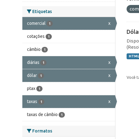
com
Etiquetas
comercial
x
1
Dóla
cotações
1
Dispo
(Resol
câmbio
1
HTM
diárias
x
1
dólar
x
1
Você t
ptax
1
taxas
x
1
taxas de câmbio
1
Formatos