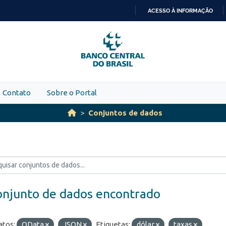
ACESSO À INFORMAÇÃO
IR
PARA
O
CONTEÚDO
Contato
Sobre o Portal
Conjuntos de dados
onjunto de dados encontrado
tos:
OData
JSON
Etiquetas:
dólar
taxas